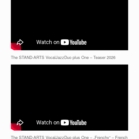
The STAND-ARTS VocalJazzDuo plus One – Teaser 2026
The STAND-ARTS VocalJazzDuo plus One – „Frenchy“ – French